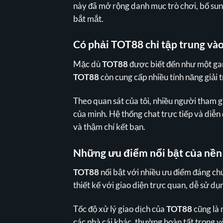
này đã mở rộng danh mục trò chơi, bổ sun
bắt mắt.
Có phải
TOT88
chỉ tập trung và
Mặc dù
TOT88
được biết đến như một gam
TOT88
còn cung cấp nhiều tính năng giải 
Theo quan sát của tôi, nhiều người tham 
của mình. Hệ thống chat trực tiếp và diễn
và thậm chí kết bạn.
Những ưu điểm nổi bật của nền 
TOT88
nổi bật với nhiều ưu điểm đáng chú
thiết kế với giao diện trực quan, dễ sử d
Tốc độ xử lý giao dịch của
TOT88
cũng là 
các nhà cái khác, thường hoàn tất trong vò