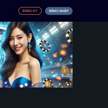
ĐĂNG NHẬP
ĐĂNG KÝ