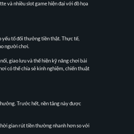
e và nhiều slot game hiện đại với đồ họa
yếu tố đổi thưởng tiền thật. Thực tế,
ho người chơi.
ối, giao lưu và thể hiện kỹ năng chơi bài
ơi có thể chia sẻ kinh nghiệm, chiến thuật
i thưởng. Trước hết, nền tảng này được
hời gian rút tiền thường nhanh hơn so với