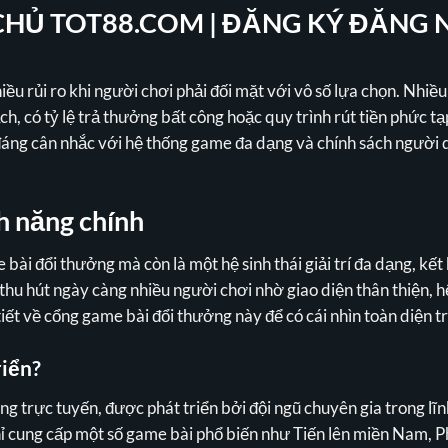
CHỦ TOT88.COM | ĐĂNG KÝ ĐĂNG N
iều rủi ro khi người chơi phải đối mặt với vô số lựa chọn. Nhiề
h, có tỷ lệ trả thưởng bất công hoặc quy trình rút tiền phức tạ
đáng cân nhắc với hệ thống game đa dạng và chính sách người
h năng chính
ài đổi thưởng mà còn là một hệ sinh thái giải trí đa dạng, kết
thu hút ngày càng nhiều người chơi nhờ giao diện thân thiện, h
iết về cổng game bài đổi thưởng này để có cái nhìn toàn diện t
riển?
g trực tuyến, được phát triển bởi đội ngũ chuyên gia trong lĩ
ỉ cung cấp một số game bài phổ biến như Tiến lên miền Nam, P